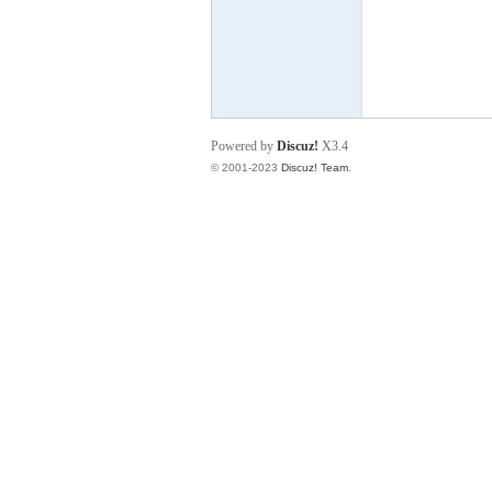
力
Powered by
Discuz!
X3.4
© 2001-2023
Discuz! Team
.
仿