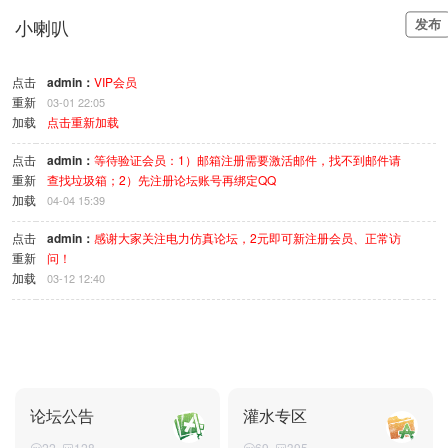
小喇叭
发布
点击
admin
：
VIP会员
重新
03-01 22:05
加载
点击重新加载
点击
admin
：
等待验证会员：1）邮箱注册需要激活邮件，找不到邮件请
重新
查找垃圾箱；2）先注册论坛账号再绑定QQ
加载
04-04 15:39
点击
admin
：
感谢大家关注电力仿真论坛，2元即可新注册会员、正常访
重新
问！
加载
03-12 12:40
论坛公告
灌水专区
22
128
69
395