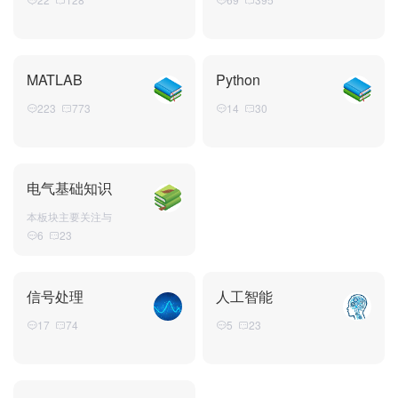
MATLAB
Python
223
773
14
30
电气基础知识
本板块主要关注与
电气基础知识
6
23
目前包括
电力系统过电压
（第二版） 谢广
信号处理
人工智能
润
电力系统继电保护
17
74
5
23
张保会