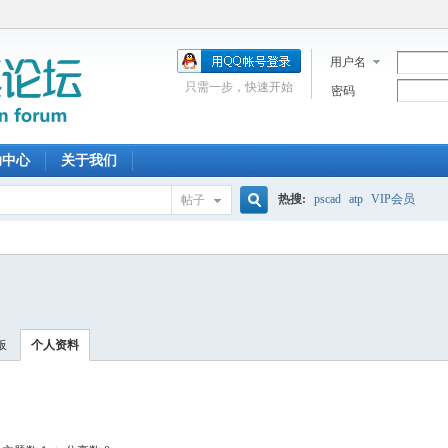
用户名
只需一步，快速开始
密码
助中心
关于我们
热搜:
pscad
atp
VIP会员
帖子
搜
索
板
个人资料