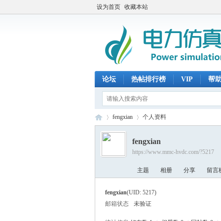
设为首页
收藏本站
论坛
热帖排行榜
VIP
帮
fengxian
个人资料
fengxian
https://www.mmc-hvdc.com/?5217
电
›
›
主题
相册
分享
留言
fengxian
(UID: 5217)
邮箱状态
未验证