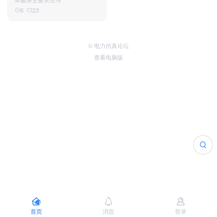
电气基础知识
6
23
目前包括
电力系统过电压
（第二版） 谢广
© 电力仿真论坛
润
电力系统继电保护
查看电脑版
张保会
首页
消息
登录