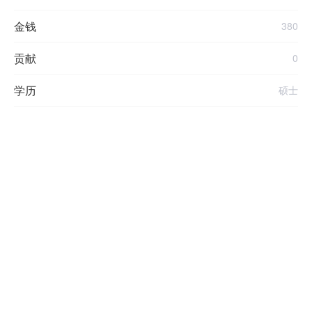
金钱
380
贡献
0
学历
硕士